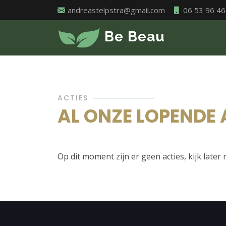
andreastelpstra@gmail.com
06 53 96 46
Be Beau
ACTIES
AL ONZE LOPENDE
Op dit moment zijn er geen acties, kijk later